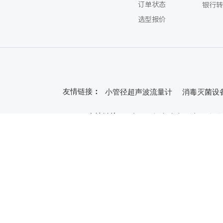
订单状态
银行转
选型报价
友情链接
：
小管径超声波流量计
消毒灭菌设
友情链接
友情链接
：
：
小管径超声波流量计
小管径超声波流量计
小管径超声波流量计
防爆